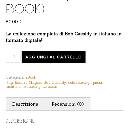
EBOOK)
80,00
€
La collezione completa di Bob Cassidy in italiano in
formato digitale!
Bob Cassidy - Collection Completa (vol. 1-2 eBook) quan
AGGIUNGI AL CARRELLO
Categoria:
eBook
Tag:
Bizarre Magick
,
Bob Cassidy
,
cold reading
,
Ipnosi
,
mentalismo
,
reading
,
tarocchi
Descrizione
Recensioni (0)
DESCRIZIONE