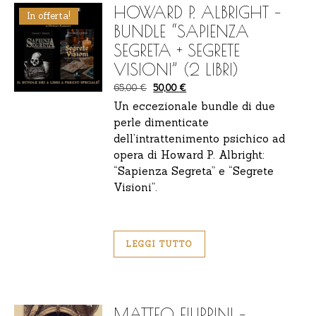
HOWARD P. ALBRIGHT –
In offerta!
BUNDLE “SAPIENZA
SEGRETA + SEGRETE
VISIONI” (2 LIBRI)
Il prezzo originale era: 65,00 €.
Il prezzo attuale è: 50,00 €.
65,00
€
50,00
€
Un eccezionale bundle di due
perle dimenticate
dell’intrattenimento psichico ad
opera di Howard P. Albright:
“Sapienza Segreta” e “Segrete
Visioni”.
LEGGI TUTTO
MATTEO FILIPPINI –