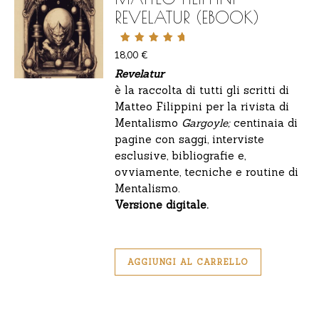
REVELATUR (EBOOK)
Valutato
18,00
€
5.00
Revelatur
su 5
è la raccolta di tutti gli scritti di
Matteo Filippini per la rivista di
Mentalismo
Gargoyle;
centinaia di
pagine con saggi, interviste
esclusive, bibliografie e,
ovviamente, tecniche e routine di
Mentalismo.
Versione digitale.
AGGIUNGI AL CARRELLO