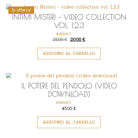
In offerta!
INTIMI MISTERI – VIDEO COLLECTION
VOL. 1,2,3
Il prezzo originale era: 25,00 €.
Il prezzo attuale è: 20,00 €.
25,00
€
20,00
€
Valutato
5.00
su 5
AGGIUNGI AL CARRELLO
IL POTERE DEL PENDOLO (VIDEO
DOWNLOAD)
45,00
€
Valutato
5.00
su 5
AGGIUNGI AL CARRELLO