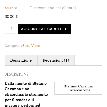
(
1
recensione del cliente)
Valutato
1
5.00
30,00
€
su 5 su base di
recensioni
Monoracolo (Video + eBook) di Stefano Cavanna quanti
AGGIUNGI AL CARRELLO
Categorie:
eBook
,
Video
Descrizione
Recensioni (1)
DESCRIZIONE
Dalla mente di Stefano
Stefano Cavanna,
Cavanna uno
l’Incantastorie
straordinario strumento
per il reader e il
mystery performer!