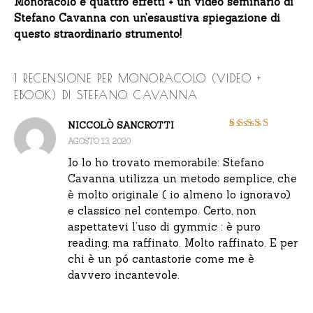
Monoracolo e quattro effetti + un video seminario di
Stefano Cavanna con un’esaustiva spiegazione di
questo straordinario strumento!
1 RECENSIONE PER
MONORACOLO (VIDEO +
EBOOK) DI STEFANO CAVANNA
NICCOLÒ SANCROTTI
Valutato
5
su 5
AGOSTO 13, 2020
Io lo ho trovato memorabile: Stefano
Cavanna utilizza un metodo semplice, che
è molto originale ( io almeno lo ignoravo)
e classico nel contempo. Certo, non
aspettatevi l’uso di gymmic : è puro
reading, ma raffinato. Molto raffinato. E per
chi è un pó cantastorie come me è
davvero incantevole.