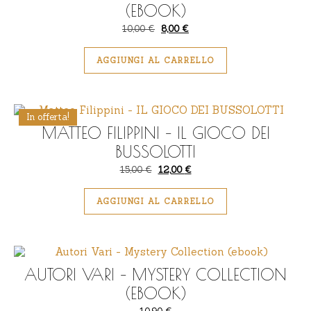
(EBOOK)
Il prezzo originale era: 10,00 €.
Il prezzo attuale è: 8,00 €.
10,00
€
8,00
€
AGGIUNGI AL CARRELLO
In offerta!
MATTEO FILIPPINI – IL GIOCO DEI
BUSSOLOTTI
Il prezzo originale era: 15,00 €.
Il prezzo attuale è: 12,00 €.
15,00
€
12,00
€
AGGIUNGI AL CARRELLO
AUTORI VARI – MYSTERY COLLECTION
(EBOOK)