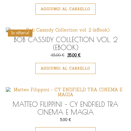
AGGIUNGI AL CARRELLO
In offerta!
BOB CASSIDY COLLECTION VOL. 2
(EBOOK)
Il prezzo originale era: 45,00 €.
Il prezzo attuale è: 35,00 €.
45,00
€
35,00
€
AGGIUNGI AL CARRELLO
MATTEO FILIPPINI – CY ENDFIELD TRA
CINEMA E MAGIA
5,00
€