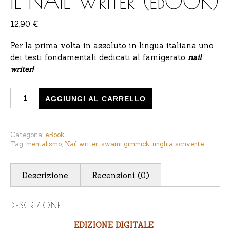
IL NAIL WRITER (EBOOK)
12,90
€
Per la prima volta in assoluto in lingua italiana uno
dei testi fondamentali dedicati al famigerato
nail
writer!
Franklin Chapman - 20 Miracoli con Il nail writer (eboo
AGGIUNGI AL CARRELLO
Categoria:
eBook
Tag:
mentalismo
,
Nail writer
,
swami gimmick
,
unghia scrivente
Descrizione
Recensioni (0)
DESCRIZIONE
EDIZIONE DIGITALE