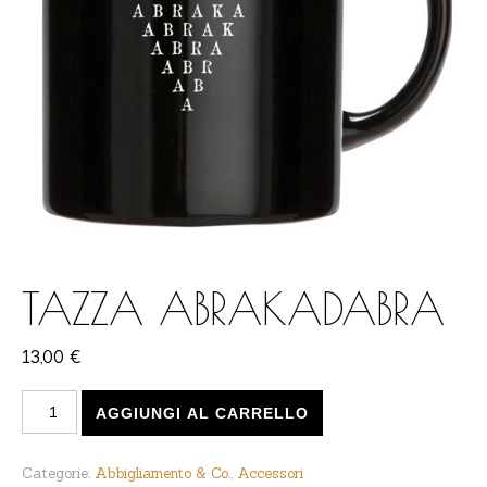
TAZZA ABRAKADABRA
13,00
€
Tazza Abrakadabra quantità
AGGIUNGI AL CARRELLO
Categorie:
Abbigliamento & Co.
,
Accessori