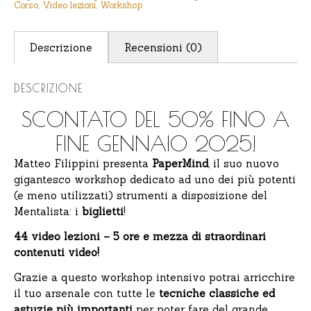
Corso
,
Video lezioni
,
Workshop
Descrizione
Recensioni (0)
DESCRIZIONE
SCONTATO DEL 50% FINO A
FINE GENNAIO 2025!
Matteo Filippini presenta
PaperMind
, il suo nuovo
gigantesco workshop dedicato ad uno dei più potenti
(e meno utilizzati) strumenti a disposizione del
Mentalista: i
biglietti
!
44 video lezioni – 5 ore e mezza di straordinari
contenuti video!
Grazie a questo workshop intensivo potrai arricchire
il tuo arsenale con tutte le
tecniche classiche ed
astuzie più importanti
per poter fare del grande