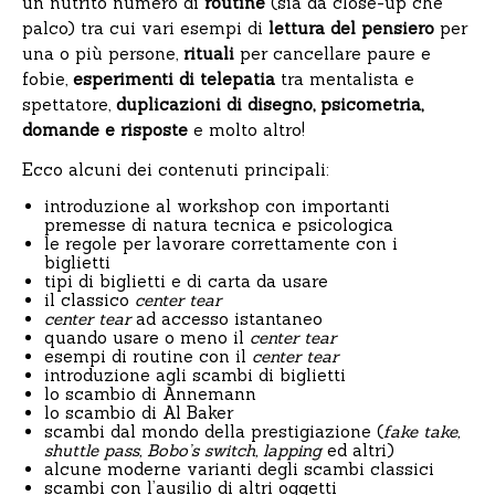
un nutrito numero di
routine
(sia da close-up che
palco) tra cui vari esempi di
lettura del pensiero
per
una o più persone,
rituali
per cancellare paure e
fobie,
esperimenti di telepatia
tra mentalista e
spettatore,
duplicazioni di disegno, psicometria,
domande e risposte
e molto altro!
Ecco alcuni dei contenuti principali:
introduzione al workshop con importanti
premesse di natura tecnica e psicologica
le regole per lavorare correttamente con i
biglietti
tipi di biglietti e di carta da usare
il classico
center tear
center
tear
ad accesso istantaneo
quando usare o meno il
center tear
esempi di routine con il
center tear
introduzione agli scambi di biglietti
lo scambio di Annemann
lo scambio di Al Baker
scambi dal mondo della prestigiazione (
fake take,
shuttle pass, Bobo’s switch, lapping
ed altri)
alcune moderne varianti degli scambi classici
scambi con l’ausilio di altri oggetti