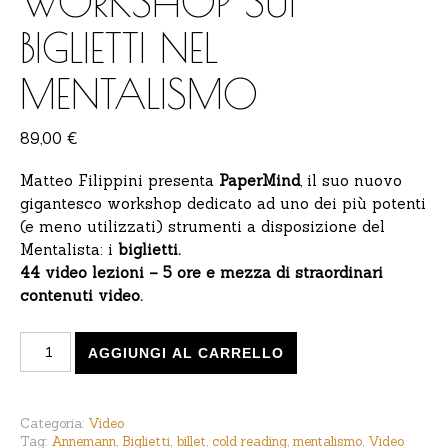
WORKSHOP SUI
BIGLIETTI NEL
MENTALISMO
89,00
€
Matteo Filippini presenta
PaperMind
, il suo nuovo
gigantesco workshop dedicato ad uno dei più potenti
(e meno utilizzati) strumenti a disposizione del
Mentalista: i
biglietti.
44 video lezioni – 5 ore e mezza di straordinari
contenuti video.
Matteo Filippini - PaperMind: Workshop sui biglietti ne
AGGIUNGI AL CARRELLO
Categoria:
Video
Tag:
Annemann
,
Biglietti
,
billet
,
cold reading
,
mentalismo
,
Video