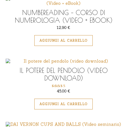
NUMBEREADING – CORSO DI
NUMEROLOGIA (VIDEO + EBOOK)
12,90
€
AGGIUNGI AL CARRELLO
IL POTERE DEL PENDOLO (VIDEO
DOWNLOAD)
45,00
€
Valutato
5.00
su 5
AGGIUNGI AL CARRELLO