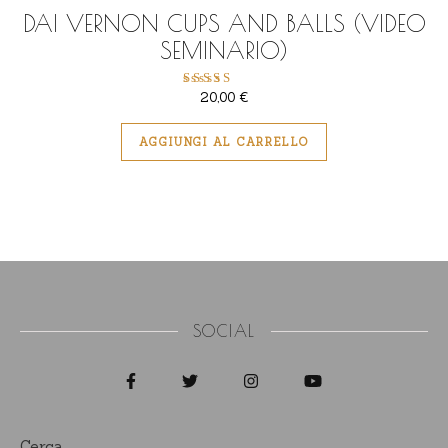
DAI VERNON CUPS AND BALLS (VIDEO
SEMINARIO)
20,00
€
Valutato
5.00
su 5
AGGIUNGI AL CARRELLO
SOCIAL
Cerca