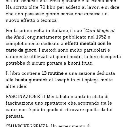
di libri dedicati alla Prestigiazione e al Mentalismo.
Ha scritto oltre 70 libri per addetti ai lavori e si dice
che non passasse giorno senza che creasse un
nuovo effetto o tecnica!
Per la prima volta in italiano, il suo “
Card Magic of
the Mind
”, originariamente pubblicato nel 1952 e
completamente dedicato a
effetti mentali con le
carte da gioco
. I metodi sono molto particolari e
raramente utilizzati ai giorni nostri; la loro riscoperta
potrebbe di sicuro portare a buoni frutti.
Il libro contiene
13 routine
e una sezione dedicata
alla
busta gimmick
di Joseph in cui spiega molte
altre idee:
FASCINAZIONE: il Mentalista manda in stato di
fascinazione uno spettatore che, scorrendo tra le
carte, non è più in grado di ritrovare quella da lui
pensata.
CHIAROVEGGENZA: Un esperimento di