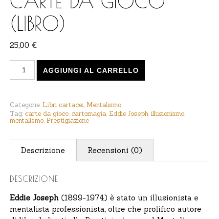
CARTE DA GIOCO
(LIBRO)
25,00
€
Eddie Joseph - Mentalismo con le carte da gioco (libro)
AGGIUNGI AL CARRELLO
Categorie:
Libri cartacei
,
Mentalismo
Tag:
carte da gioco
,
cartomagia
,
Eddie Joseph
,
illusionismo
,
mentalismo
,
Prestigiazione
Descrizione
Recensioni (0)
DESCRIZIONE
Eddie Joseph
(1899-1974) è stato un illusionista e
mentalista professionista, oltre che prolifico autore