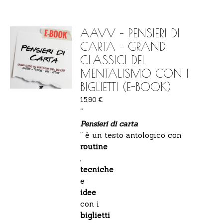
AAVV – PENSIERI DI
CARTA – GRANDI
CLASSICI DEL
MENTALISMO CON I
BIGLIETTI (E-BOOK)
15,90
€
“
Pensieri di carta
” è un testo antologico con
routine
,
tecniche
e
idee
con i
biglietti