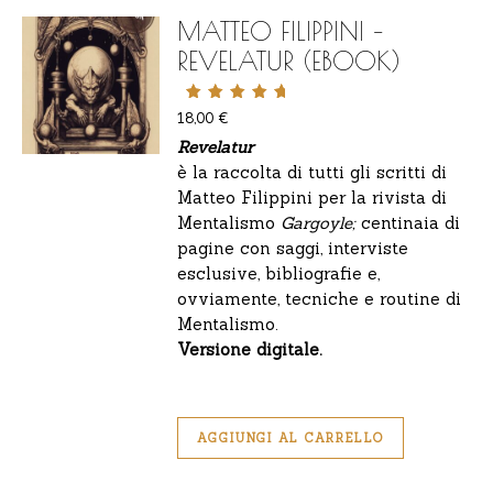
MATTEO FILIPPINI –
REVELATUR (EBOOK)
Valutato
18,00
€
5.00
Revelatur
su 5
è la raccolta di tutti gli scritti di
Matteo Filippini per la rivista di
Mentalismo
Gargoyle;
centinaia di
pagine con saggi, interviste
esclusive, bibliografie e,
ovviamente, tecniche e routine di
Mentalismo.
Versione digitale.
AGGIUNGI AL CARRELLO