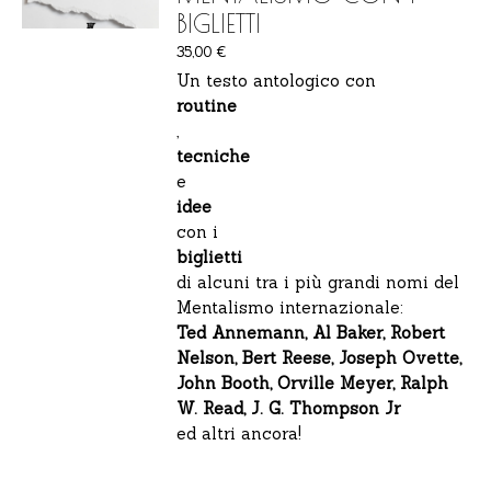
BIGLIETTI
35,00
€
Un testo antologico con
routine
,
tecniche
e
idee
con i
biglietti
di alcuni tra i più grandi nomi del
Mentalismo internazionale:
Ted Annemann, Al Baker, Robert
Nelson, Bert Reese, Joseph Ovette,
John Booth, Orville Meyer, Ralph
W. Read, J. G. Thompson Jr
ed altri ancora!