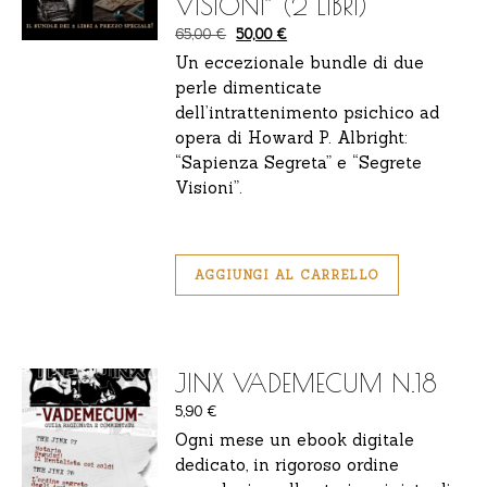
VISIONI” (2 LIBRI)
Il prezzo originale era: 65,00 €.
Il prezzo attuale è: 50,00 €.
65,00
€
50,00
€
Un eccezionale bundle di due
perle dimenticate
dell’intrattenimento psichico ad
opera di Howard P. Albright:
“Sapienza Segreta” e “Segrete
Visioni”.
AGGIUNGI AL CARRELLO
JINX VADEMECUM N.18
5,90
€
Ogni mese un ebook digitale
dedicato, in rigoroso ordine